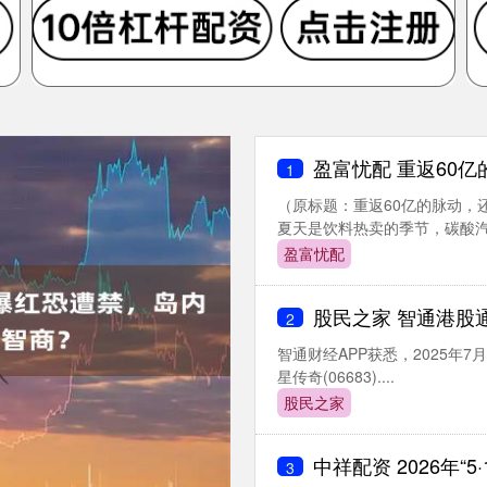
盈富忧配 重返60
1
（原标题：重返60亿的脉动，还没
夏天是饮料热卖的季节，碳酸汽..
盈富忧配
股民之家 智通港股
2
智通财经APP获悉，2025年7月
星传奇(06683)....
股民之家
中祥配资 2026年“5
3