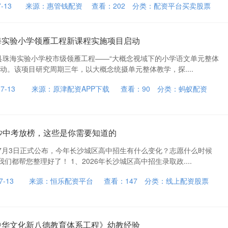
-13
来源：惠管钱配资
查看：
202
分类：
配资平台买卖股票
海实验小学领雁工程新课程实施项目启动
溪县珠海实验小学校市级领雁工程——“大概念视域下的小学语文单元整体
动。该项目研究周期三年，以大概念统摄单元整体教学，探....
7-13
来源：原津配资APP下载
查看：
90
分类：
蚂蚁配资
长沙中考放榜，这些是你需要知道的
7月3日正式公布，今年长沙城区高中招生有什么变化？志愿什么时候
们都帮您整理好了！ 1、2026年长沙城区高中招生录取政....
-13
来源：恒乐配资平台
查看：
147
分类：
线上配资股票
中华文化新八德教育体系工程》幼教经验