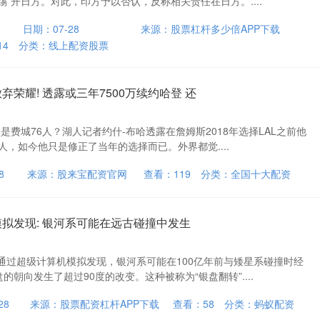
“踢”开日方。对此，印方予以否认，反称相关责任在日方。....
日期：07-28
来源：股票杠杆多少倍APP下载
14
分类：
线上配资股票
弃荣耀! 透露或三年7500万续约哈登 还
择是费城76人？湖人记者约什-布哈透露在詹姆斯2018年选择LAL之前他
人，如今他只是修正了当年的选择而已。外界都觉....
8
来源：股来宝配资官网
查看：
119
分类：
全国十大配资
模拟发现: 银河系可能在远古碰撞中发生
通过超级计算机模拟发现，银河系可能在100亿年前与矮星系碰撞时经
的朝向发生了超过90度的改变。这种被称为“银盘翻转”....
28
来源：股票配资杠杆APP下载
查看：
58
分类：
蚂蚁配资