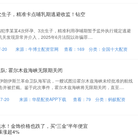
3次生子，精准卡点哺乳期逃避收监！钻空
，诈骗犯李某某4次怀孕、3次生子，精准利用孕哺期暂予监外执行规定逃避
机关发现异常并介入，2025年6月法院以诈骗罪....
-20
来源：牛博士配资官网
查看：
169
分类：
全国十大配资
队: 霍尔木兹海峡无限期关闭
，伊朗伊斯兰革命卫队海军说，一艘试图沿霍尔木兹海峡未经批准的航线
并被拦截。鉴于此次事件，霍尔木兹海峡将无限期关闭，直至....
7-20
来源：华星配资APP下载
查看：
79
分类：
蚂蚁配资
跳水！金饰价格也跌了，买“三金”半年便宜
暴涨超4%