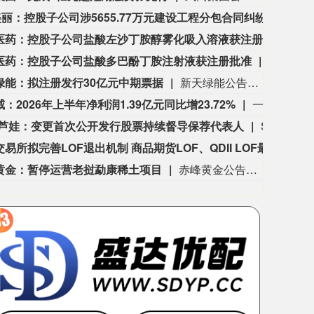
3563.12
基金指数
72
47.56
1.35%
*ST美丽：控股子公司涉5655.77万元建设工程分包合同纠纷
*S
复星医药：控股子公司盐酸左沙丁胺醇雾化吸入溶液获注册批准
复星
医药：控股子公司盐酸多巴酚丁胺注射液获注册批准
复星医药
绿能：拟注册发行30亿元中期票据
新天绿能公告称，公司拟申请注册发行总额30亿元的中期票据，期限不超5年，资金用于项目建设支出、偿债、补流等。发行按面值，利率依簿记建档结果确定，发行对象为全国银行间债券市场机构投资者，不设担保。本次注册发行已获董事会通过，报中国银行间市场交易商协会获准注册后方可实施，最终方案以协会注册通知书为准。
：2026年上半年净利润1.39亿元同比增23.72%
一诺威公告，2026年上半年营业收入45.99亿元，同比增长29.56%；归属于上市公司股东的净利润1.39亿元，同比增长23.72%；扣非净利润1.32亿元，同比增长26.82%。报告期内未进行权益分派。
葫芦娃：变更首次公开发行股票持续督导保荐代表人
ST葫芦娃公告称，公司收到中信建投《关于变更海南葫芦娃药业集团股份有限公司首次公开发行股票并在主板上市项目持续督导保荐代表人的函》。因原保荐代表人杨慧泽个人工作调动，无法继续履职，中信建投指派张瑞萱接替其担任持续督导保荐代表人。本次变更后，持续督导保荐代表人为王辉和张瑞萱，不会影响持续督导工作。
沪深交易所拟完善LOF退出机制 商品期货LOF、QDII LOF最晚2027年底终止上市
沪深交
黄金：暂停运营老挝勐康稀土项目
赤峰黄金公告，公司于2025年3月25日完成收购赤厦矿业90%股权，其运营的老挝勐康稀土项目尚处试生产阶段。经审慎研究评估，为响应并严格遵守稀土资源开发相关政策要求，赤金厦钨决定暂停该项目运营。2025年度该项目生产稀土产品998.56吨，归属于赤峰黄金净亏损5406.37万元；2026年第一季度生产63.6吨，净利润37.28万元，暂停运营预计对公司经营业绩整体影响较小。