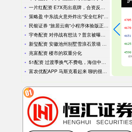
沪深300
4694.44
北
43.13
0.93%
一片红配资 E7X亮出底牌，合资反攻又杀出“黑马”
策略盈 中东战火意外炸出“安全红利”，世界越乱，中国越香
民银证券 “旅居云南”小程序体验版正式发布
宇奇配资 对停战有想法？普京被曝开条件：领土可以小换大、承认
新玺配资 安徽池州别墅雪浪石景墙 池州雪浪石草坪点缀 池州哪
兆富配资 楼市的双重分化
51配资 过渡季换气不费电，海信中央空调做到了_新风_室内机
富农优配APP 马斯克看起来 聊的很开心[呲牙]