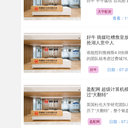
目中“不守诚信”且试图
天宇配资
查看：
1
好牛 骑媒吐槽詹皇放
抢湖人意中人
谁能想到詹姆斯4.0抉
的团队就考虑过费城76
日期：07-2
好牛
盈配网 超级计算机
过“大翻转”
英国杜伦大学研究团队
历了“大翻转”，整个银盘
日期：07-
盈配网