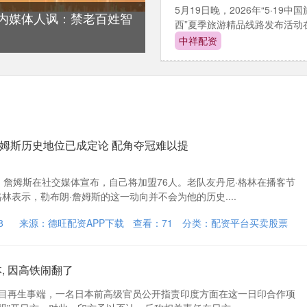
5月19日晚，2026年“5·1
岛内媒体人讽：禁老百姓智
西”夏季旅游精品线路发布活动在.
中祥配资
 詹姆斯历史地位已成定论 配角夺冠难以提
，詹姆斯在社交媒体宣布，自己将加盟76人。老队友丹尼·格林在播客节
格林表示，勒布朗·詹姆斯的这一动向并不会为他的历史....
8
来源：德旺配资APP下载
查看：
71
分类：
配资平台买卖股票
, 因高铁闹翻了
项目再生事端，一名日本前高级官员公开指责印度方面在这一日印合作项