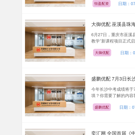
日期：07
恒盈配资
大御优配 巫溪县珠
6月27日，重庆市巫
教学”新课程项目正式启
日期：0
大御优配
盛鹏优配 7月3日
今年长沙中考成绩将于
填？你需要了解的内容我
日期：07
盛鹏优配
奕汇网 全国首届《