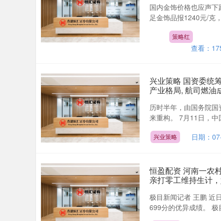
国内金饰价格也应声下跌
足金饰品报1240元/克
策略红
查看：
17
兴业策略 国资委统
产业格局, 航司燃油
历时半年，由国务院国
来重构。 7月11日，中
日期：07-
兴业策略
恒盈配资 河南一农
亲打零工维持生计，
极目新闻记者 王鹏 
699分的优异成绩。 