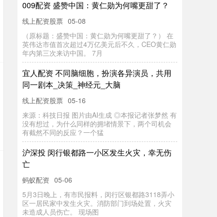
009配资 盛赞中国：黄仁勋为何嘴更甜了？
线上配资股票
05-08
（原标题：盛赞中国：黄仁勋为何嘴更甜了？） 在
英伟达市值首次超过4万亿美元后不久，CEO黄仁勋
年内第三次来访中国。 7月
宜人配资 不同脑细胞，扮演各异演员，共用
同一剧本_决策_神经元_大脑
线上配资股票
05-16
来源：科技日报 图片由AI生成 ◎本报记者张梦然 有
没有想过，为什么同样的拥堵情景下，两个司机会
有截然不同的反应？一个猛
沪深投 闵行银都路一小区发生火灾，幸无伤
亡
蚂蚁配资
05-06
5月3日晚上，有市民报料，闵行区银都路3118弄小
区一居民家中发生火灾。消防部门到场处置，火灾
未造成人员伤亡。 现场图