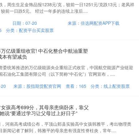
，周生生足金饰品报1238元/克，较前一日1251元/克跌13元；老凤祥
，较前一日跌5元。 经过一年多的连续上涨后....
日期：07-20
来源：倍选网配资APP下载
5
分类：
配资平台买卖股票
筹万亿级重组收官! 中石化整合中航油重塑
成本有望减负
资委统筹推进的万亿级能源央企重组正式收官，中国航空能源产业链迎
国石油化工集团有限公司（以下简称“中石化”）官网宣布，....
20
来源：股指期货配资官网
查看：
165
分类：
线上配资股票
村女孩高考699分，其母亲患病卧床，靠父
她说“要通过学习让父母过上好日子”
近日，河南高考成绩公布，平顶山郏县实验高中女孩韩雅平，考出物理类
极目新闻记者了解到，韩雅平的母亲患有强直性脊柱炎，常年....