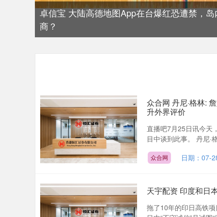
卓信宝 大陆高德地图App在台爆红恐遭禁，
商？
众合网 丹尼·格林:
升外界评价
直播吧7月25日讯今天
目中谈到此事。 丹尼·
日期：07-2
众合网
天宇配资 印度和日本
拖了10年的印日高铁