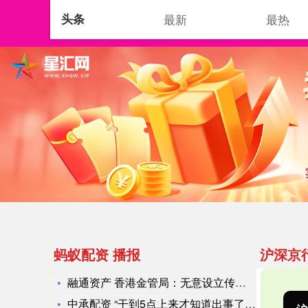
头条
最新
最热
首页
蚂蚁配资
蚂蚁配资 播报
沪深京
融通资产 香港金管局：无意设立传闻中的“坏账银行”
中承配资 “干到5点上来才知道出事了”：留神峪煤矿爆炸后，有