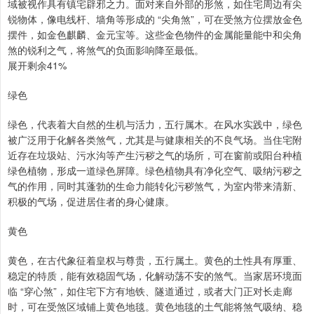
域被视作具有镇宅辟邪之力。面对来自外部的形煞，如住宅周边有尖
锐物体，像电线杆、墙角等形成的 “尖角煞”，可在受煞方位摆放金色
摆件，如金色麒麟、金元宝等。这些金色物件的金属能量能中和尖角
煞的锐利之气，将煞气的负面影响降至最低。
展开剩余41%
绿色
绿色，代表着大自然的生机与活力，五行属木。在风水实践中，绿色
被广泛用于化解各类煞气，尤其是与健康相关的不良气场。当住宅附
近存在垃圾站、污水沟等产生污秽之气的场所，可在窗前或阳台种植
绿色植物，形成一道绿色屏障。绿色植物具有净化空气、吸纳污秽之
气的作用，同时其蓬勃的生命力能转化污秽煞气，为室内带来清新、
积极的气场，促进居住者的身心健康。
黄色
黄色，在古代象征着皇权与尊贵，五行属土。黄色的土性具有厚重、
稳定的特质，能有效稳固气场，化解动荡不安的煞气。当家居环境面
临 “穿心煞”，如住宅下方有地铁、隧道通过，或者大门正对长走廊
时，可在受煞区域铺上黄色地毯。黄色地毯的土气能将煞气吸纳、稳