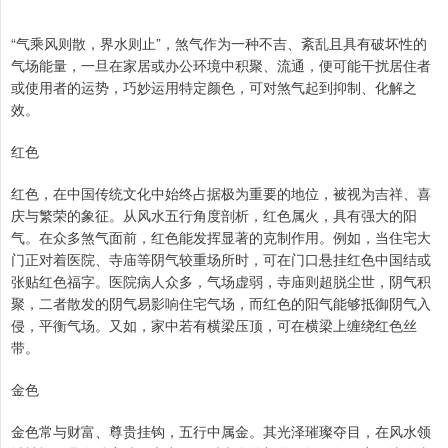
“气乘风则散，界水则止”，煞气作为一种不吉、紊乱且具有破坏性的
气场能量，一旦在家居或办公环境中积聚、流通，便可能干扰居住者
或使用者的运势，巧妙运用特定颜色，可对煞气起到抑制、化解之
效。
红色
红色，在中国传统文化中始终占据极为重要的地位，被视为吉祥、喜
庆与繁荣的象征。从风水五行角度剖析，红色属火，具有强大的阳
气。在众多煞气面前，红色能发挥显著的克制作用。例如，当住宅大
门正对着医院、寺庙等阴气较重场所时，可在门口悬挂红色中国结或
张贴红色福字。医院病人众多，气场虚弱，寺庙则超脱尘世，阴气积
聚，二者散发的阴气易影响住宅气场，而红色的阳气能够抵御阴气入
侵，平衡气场。又如，家中若有横梁压顶，可在横梁上缠绕红色丝
带。
金色
金色常与财富、尊贵挂钩，五行中属金。其光泽璀璨夺目，在风水领