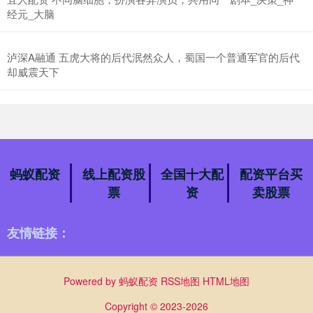
经元_大脑
泸深A融通 五虎大将的后代泯然众人，蜀国一个普通军官的后代
却威震天下
蚂蚁配资
线上配资股
全国十大配
配资平台买
票
资
卖股票
友情链接：
Powered by
蚂蚁配资
RSS地图
HTML地图
Copyright
© 2023-2026