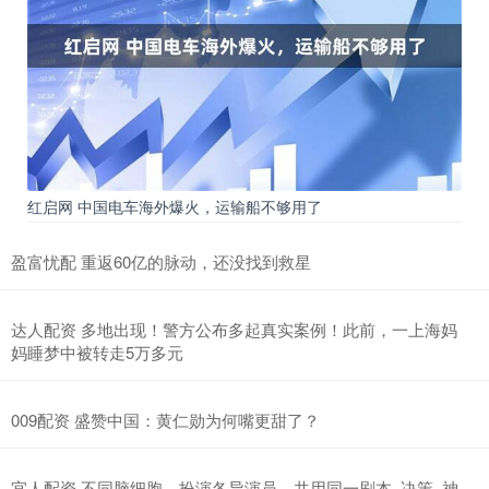
红启网 中国电车海外爆火，运输船不够用了
盈富忧配 重返60亿的脉动，还没找到救星
达人配资 多地出现！警方公布多起真实案例！此前，一上海妈
妈睡梦中被转走5万多元
009配资 盛赞中国：黄仁勋为何嘴更甜了？
宜人配资 不同脑细胞，扮演各异演员，共用同一剧本_决策_神